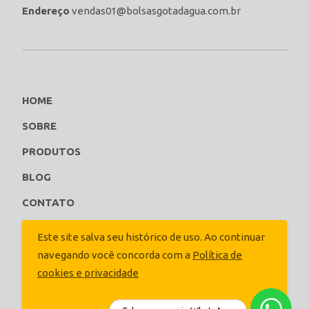
Endereço
vendas01@bolsasgotadagua.com.br
HOME
SOBRE
PRODUTOS
BLOG
CONTATO
ORCE AGORA
Este site salva seu histórico de uso. Ao continuar
navegando você concorda com a
Política de
Siga-nos
cookies e privacidade